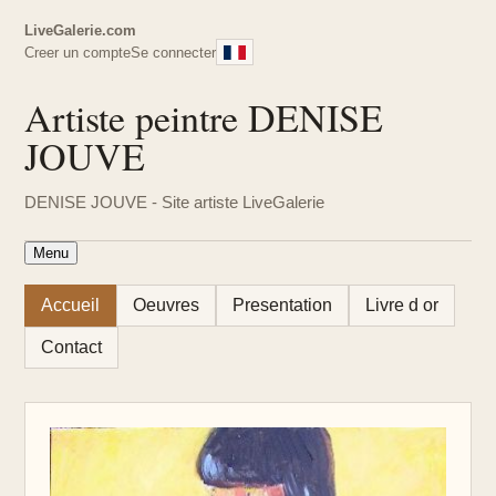
LiveGalerie.com
Creer un compte
Se connecter
Artiste peintre DENISE
JOUVE
DENISE JOUVE - Site artiste LiveGalerie
Menu
Accueil
Oeuvres
Presentation
Livre d or
Contact