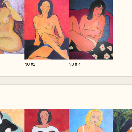
NU #1
NU # 4