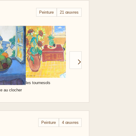
Peinture
21 œuvres
pichet et pommes
nature mor
les tournesols
te au clocher
Peinture
4 œuvres