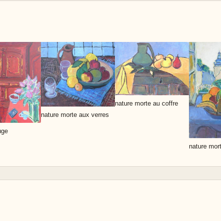
nature morte au coffre
nature morte aux verres
uge
nature mor