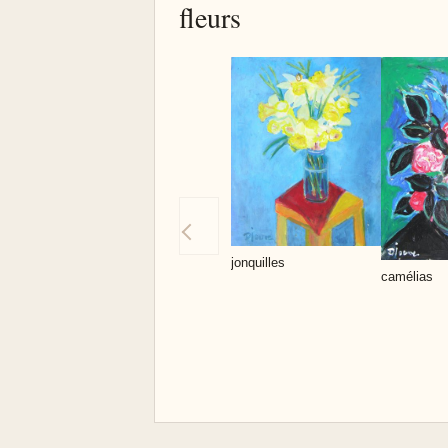
fleurs
jonquilles
camélias