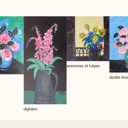
anemones et tulipes
double bou
digitales