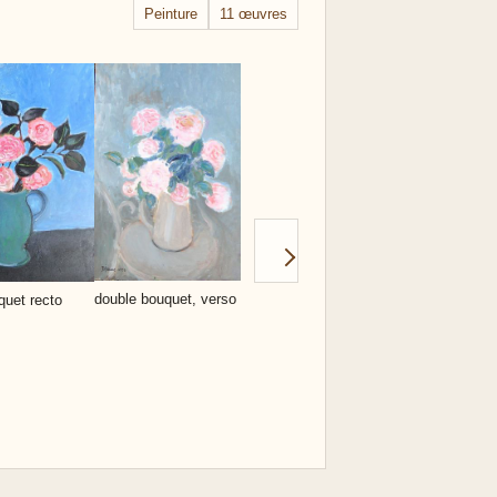
Peinture
11 œuvres
les marguerites jaunes
hortensias
double bouquet, verso
quet recto